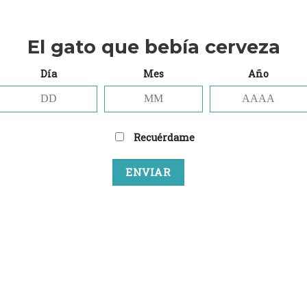
ck – Open Road
Track – Sonoma
€
7,00
€
El gato que bebía cerveza
Día
Mes
Año
Añadir
Añ
a la
a
lista
li
Recuérdame
de
deseos
de
E QUE TE QUIERO VERDE
VERDE QUE TE QUIERO VERDE
Verdant – People, money, spa
dant – Lightbulb
time
€
7,00
€