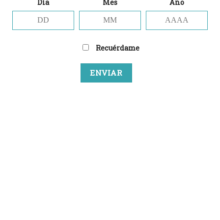
Día
Mes
Año
a la
a la
lista
lista
de
de
deseos
deseos
Recuérdame
PACKS GATUNOS
PACKS GATUNOS
Pack Track
Pack Verdant
31,00
€
62,00
€