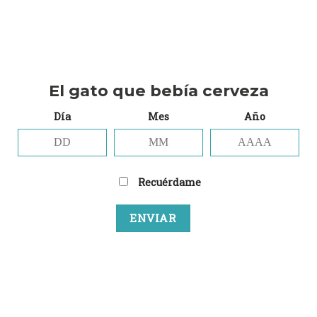
62,00
€
Pack Verdant cantidad
El gato que bebía cerveza
AÑADIR AL CARRITO
Día
Mes
Año
Añadir a la lista de deseos
Categoría:
Packs Gatunos
Recuérdame
Etiquetas:
IPA
,
Verdant
Marca:
Verdant