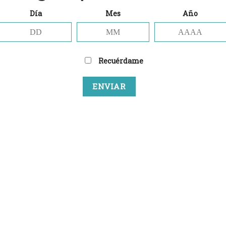
Día
Mes
Año
pre es motivo de alegría, porque SÓLO HACEN BIRROTES
Recuérdame
DOS