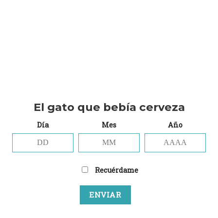
7,00
€
Track - Sonoma cantidad
AÑADIR AL CARRITO
Añadir a la lista de deseos
El gato que bebía cerveza
Categorías:
Ropa Gatuna
,
Verde que te quiero verde
Día
Mes
Año
Etiquetas:
Pale
,
Track
Marca:
Track
Recuérdame