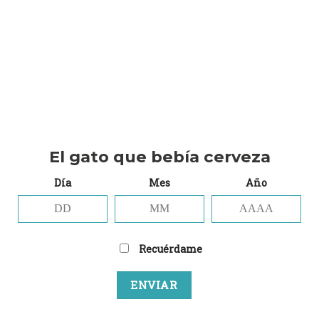
9,50
€
Track - Dreaming of... Nelson cantidad
AÑADIR AL CARRITO
Añadir a la lista de deseos
El gato que bebía cerveza
Categoría:
Verde que te quiero verde
Día
Mes
Año
Etiquetas:
IPA
,
Track
Marca:
Track
Recuérdame