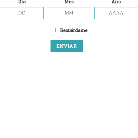
Día
Mes
Año
Recuérdame
INICIO
EL GATO
DÓNDE ESTAMOS
LAS BIRRAS
TU CARRITO
 la mejor experiencia de usuario. Si continúa navegando es
right 2026 ©
El Gato que Bebía Cerveza
-
Ley de Protección de 
 aceptación de nuestra
política de cookies
, pinche el enla
otegido por reCAPTCHA y se aplican la
Política de privacidad
y los
Términos del 
ACEPTAR