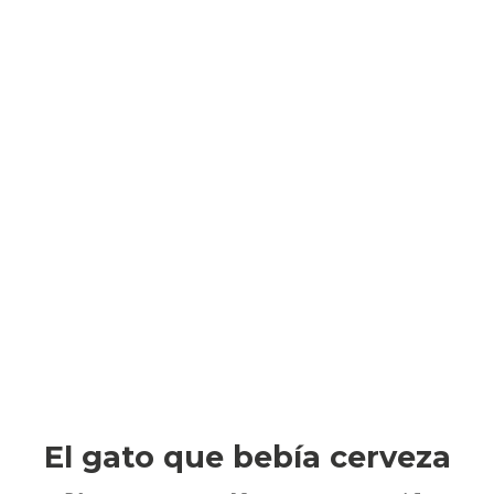
as, pregunta lo que sea por whatsapp 601 12 89 30 y en 24H
INICIO
EL GATO
DÓNDE
se han encontrado productos que coincidan con tu selecc
El gato que bebía cerveza