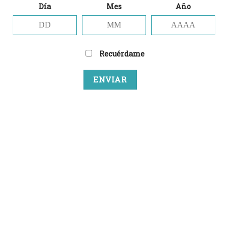
a la
a la
Día
Mes
Año
lista
lista
de
de
deseos
deseos
Recuérdame
VERDE QUE TE QUIERO VERDE
VERDE QUE TE QUIERO VERDE
Zichovec – Nectar of
Zichovec Winter Affair
Hapiness 17
Gossip Firstep
7,00
€
7,00
€