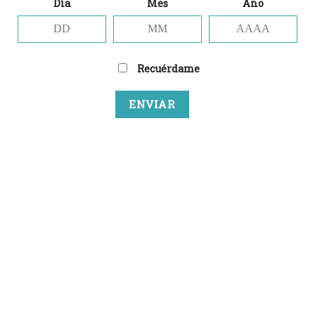
Día
Mes
Año
a la
lista
de
deseos
Recuérdame
EL GATO BEER CLUB
El Gato Beer Club
50,00
€