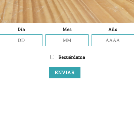
Día
Mes
Año
r un comentario
.
Recuérdame
 no será publicada.
Los campos obligatorios están marca