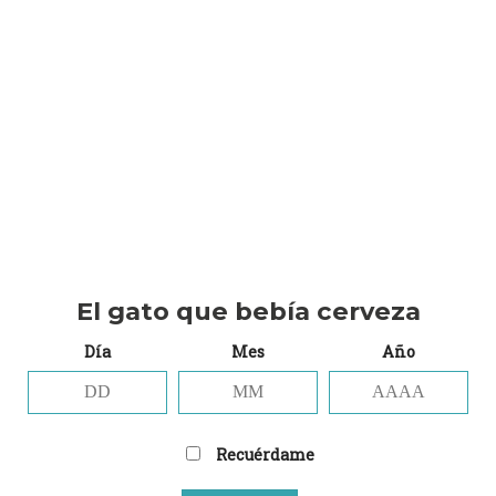
0’5 litros.
Amantes de la buena birra alemana, no dejéis
escapar esta promoción, ya que además de llevaros
2’5 litros de la mejor cerveza alemana, os lleváis un
vaso que guardareis y disfrutareis toda la vida.
El gato que bebía cerveza
Día
Mes
Año
Recuérdame