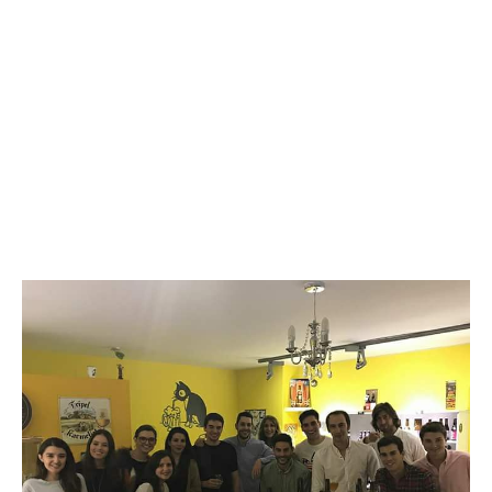
Trackbacks están cerrados, pero puedes
publicar un comentario
.
←
Anterior
Siguiente
→
Deja una respuesta
Tu dirección de correo electrónico no será
publicada.
Los campos obligatorios están
marcados con
*
Comentario
*