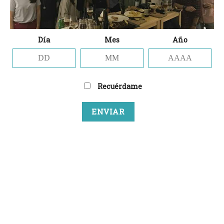
Día
Mes
Año
Nombre
*
Recuérdame
Correo electrónico
*
Web
Guarda mi nombre, correo electrónico y web
en este navegador para la próxima vez que