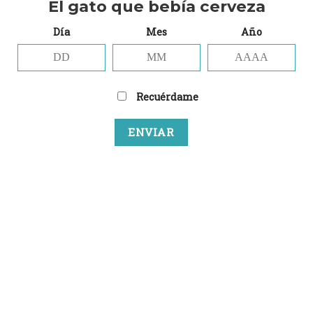
El gato que bebía cerveza
Día
Mes
Año
Remember Me
Recuérdame
Lost your password?