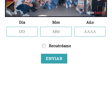
Día
Mes
Año
Nombre
*
Recuérdame
Correo electrónico
*
Web
Guarda mi nombre, correo electrónico y web
en este navegador para la próxima vez que