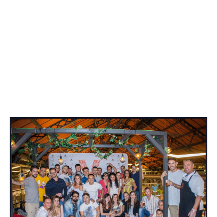
Trackbacks están cerrados, pero puedes
publicar un comentario
.
←
Anterior
Deja una respuesta
Tu dirección de correo electrónico no será
publicada.
Los campos obligatorios están
marcados con
*
Comentario
*