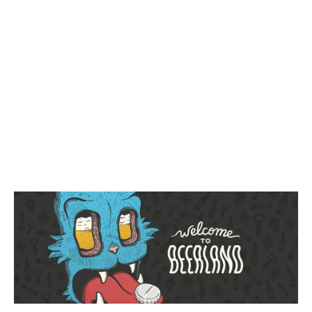
Welcome to Beerland.
Welcome to beerland
Trackbacks están cerrados, pero puedes
publicar un comentario
.
Deja una respuesta
Tu dirección de correo electrónico no será
publicada.
Los campos obligatorios están
marcados con
*
Comentario
*