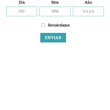
Día
Mes
Año
Nombre
*
Recuérdame
Correo electrónico
*
Web
Guarda mi nombre, correo electrónico y web
en este navegador para la próxima vez que
comente.