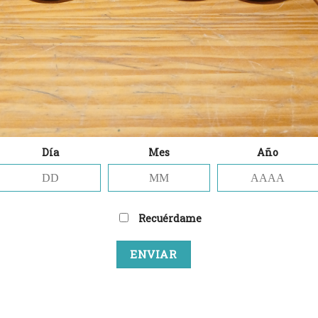
r un comentario
.
Día
Mes
Año
 no será publicada.
Los campos obligatorios están marca
Recuérdame