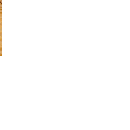
dos con
*