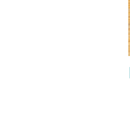
Trackbacks están cerrados, pero puedes
publica
←
Anterior
Siguiente
→
Deja una respuesta
Tu dirección de correo electrónico
Comentario
*