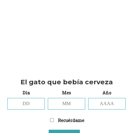
CEO / FOUNDER
Lorem ipsum dolor sit amet, consectetuer adipiscing elit,
sed diam nonummy.
El gato que bebía cerveza
Día
Mes
Año
Recuérdame