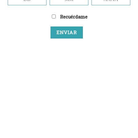
Recuérdame
Estamos poniendo guapo
a nuestro gato.
Estaremos con vosotros en menos de lo que dura