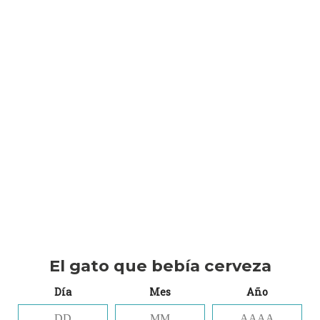
Elige en el catálogo tus birras, pregunta lo que sea
por whatsapp 601 12 89 30 y en 24H tienes las
birras en tu casa.
El gato que bebía cerveza
Día
Mes
Año